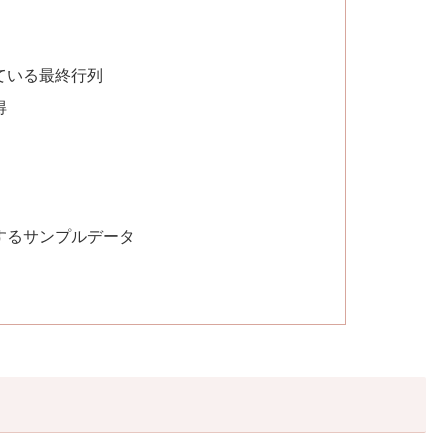
ている最終行列
得
するサンプルデータ