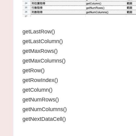
getLastRow()
getLastColumn()
getMaxRows()
getMaxColumns()
getRow()
getRowIndex()
getColumn()
getNumRows()
getNumColumns()
getNextDataCell()