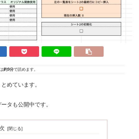
は
約9分
で読めます。
まとめています。
データも公開中です。
次