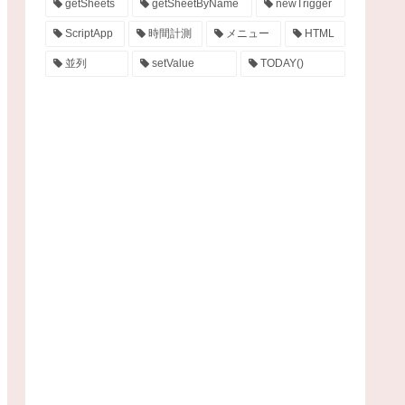
getSheets
getSheetByName
newTrigger
ScriptApp
時間計測
メニュー
HTML
並列
setValue
TODAY()