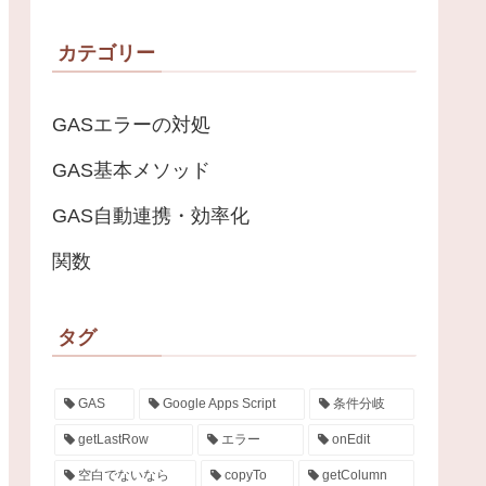
カテゴリー
GASエラーの対処
GAS基本メソッド
GAS自動連携・効率化
関数
タグ
GAS
Google Apps Script
条件分岐
getLastRow
エラー
onEdit
空白でないなら
copyTo
getColumn