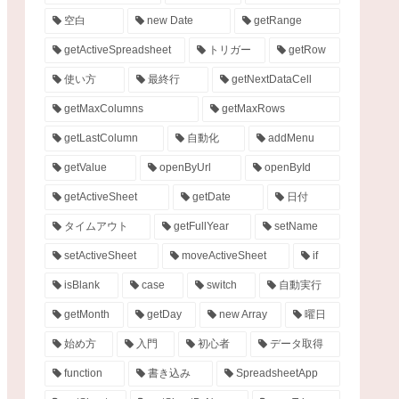
空白
new Date
getRange
getActiveSpreadsheet
トリガー
getRow
使い方
最終行
getNextDataCell
getMaxColumns
getMaxRows
getLastColumn
自動化
addMenu
getValue
openByUrl
openById
getActiveSheet
getDate
日付
タイムアウト
getFullYear
setName
setActiveSheet
moveActiveSheet
if
isBlank
case
switch
自動実行
getMonth
getDay
new Array
曜日
始め方
入門
初心者
データ取得
function
書き込み
SpreadsheetApp